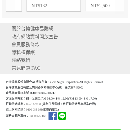
NT
$
2,500
NT
$
145
關於台糖健康易購網
政府網站資料開放宣告
會員服務條款
隱私權保護
聯絡我們
常見問題 FAQ
台灣糖業股份有限公司 版權所有 Taiwan Sugar Corporation All Rights Reserved
台灣糖業股份有限公司網路購物營運中心(統一編號36745200)
食品業者登錄字號 D-103794905-00124-5
客服服務時間：週一至週五(AM 08:00~ PM 12:00)(P
M 13:00~ PM 17:00)
行動電話請撥：
06-214-9730
(非免付費電話，依行動電話費率標準收費)
線上購物諮詢：
0800-085-098
(限市內電話)
消費者服務專線：
0800-026-168