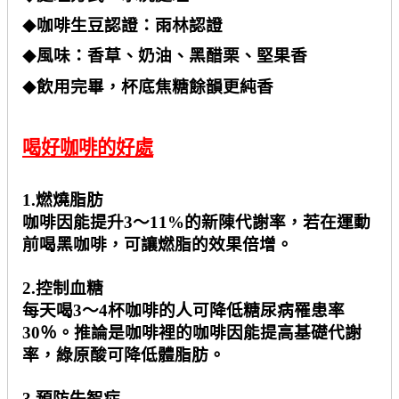
咖啡生豆認證：雨林認證
◆
風味：香草、奶油、黑醋栗、堅果香
◆
飲用完畢，杯底焦糖餘韻更純香
◆
喝好咖啡的好處
1.
燃燒脂肪
咖啡因能提升
3
～
11%
的新陳代謝率，若在運動
前喝黑咖啡，可讓燃脂的效果倍增。
2.
控制血糖
每天喝
3
～
4
杯咖啡的人可降低糖尿病罹患率
30
％。推論是咖啡裡的咖啡因能提高基礎代謝
率，綠原酸可降低體脂肪。
3.
預防失智症