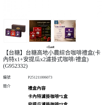
【台糖】台糖高地小農綜合咖啡禮盒(卡
內特x1+安提瓜x2濾掛式咖啡/禮盒)
(G952332)
編號
P251211006073
簡介
禮盒內容
卡內特濾掛咖啡
*1
盒
安提瓜濾掛咖啡
*2
盒