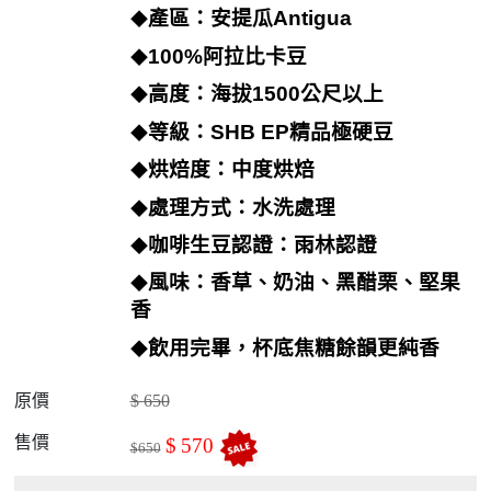
產區：安提瓜
Antigua
◆
100%
阿拉比卡豆
◆
高度：海拔
1500
公尺以上
◆
等級：
SHB EP
精品極硬豆
◆
烘焙度：中度烘焙
◆
處理方式：水洗處理
◆
咖啡生豆認證：雨林認證
◆
風味：香草、奶油、黑醋栗、堅果
◆
香
飲用完畢，杯底焦糖餘韻更純香
◆
原價
$
650
售價
$
570
$
650