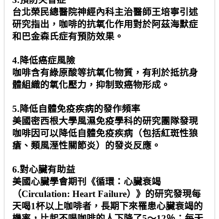
台北榮民總醫院神經內科主治醫師王培寧引述
研究指出，咖啡的抗氧化作用對於阿茲海默症
和巴金森氏症有預防效果。
4.
降低癌症風險
咖啡含有綠原酸等抗氧化物質，有利於抵抗身
體組織的氧化壓力，抑制致癌物形成。
5.
降低自體免疫疾病的發作頻率
美國密西根大學風濕免疫學科的研究團隊發現
咖啡因可以降低自體免疫疾病（包括紅斑性狼
瘡、類風溼性關節炎）的發炎反應。
6.
對心臟有助益
美國心臟學會期刊《循環：心臟衰竭
（
Circulation: Heart Failure
）》的研究發現每
天喝
1
杯以上咖啡者，長期下來罹患心臟衰竭的
機率，比起不喝咖啡的人下降了
5
～
12
％；每天