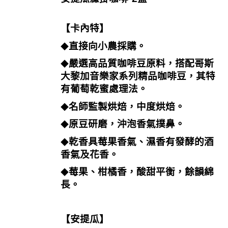
【卡內特】
直接向小農採購。
◆
嚴選高品質咖啡豆原料，搭配哥斯
◆
大黎加音樂家系列精品咖啡豆，其特
有葡萄乾蜜處理法。
名師監製烘焙，中度烘焙。
◆
原豆研磨，沖泡香氣撲鼻。
◆
乾香具莓果香氣、濕香有發酵的酒
◆
香氣及花香。
莓果、柑橘香，酸甜平衡，餘韻綿
◆
長。
【安提瓜】