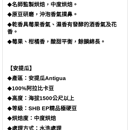
名師監製烘焙，中度烘焙。
◆
原豆研磨，沖泡香氣撲鼻。
◆
乾香具莓果香氣、濕香有發酵的酒香氣及花
◆
香。
莓果、柑橘香，酸甜平衡，餘韻綿長。
◆
【安提瓜】
產區：安提瓜
Antigua
◆
100%
阿拉比卡豆
◆
高度：海拔
1500
公尺以上
◆
等級：
SHB EP
精品極硬豆
◆
烘焙度：中度烘焙
◆
處理方式：水洗處理
◆