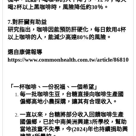
喝
2
杯以上黑咖啡時，風險降低約
30
％。
7.
對肝臟有助益
研究指出，咖啡因能預防肝硬化，每日飲用
4
杯
以上咖啡的人，能減少高達
80%
的風險。
選自康健報導
https://www.commonhealth.com.tw/article/86810
「一杯咖啡、一份祝福、一個希望」
每一批咖啡生豆，台糖直接向咖啡生產國
偏鄉高地小農採購，讓其有合理收入。
一直以來，台糖將部分收入回饋咖啡生產
國偏鄉，已於中南美洲興建
3
所學校，幫助
當地孩童不失學，今
(2024)
年也持續捐助興