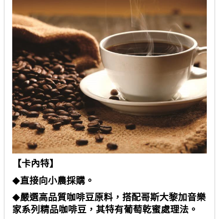
【卡內特】
直接向小農採購。
◆
嚴選高品質咖啡豆原料，搭配哥斯大黎加音樂
◆
家系列精品咖啡豆，其特有葡萄乾蜜處理法。