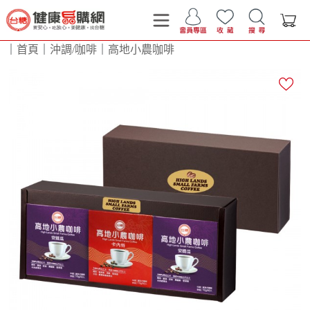
｜
首頁
｜
沖調/咖啡
｜
高地小農咖啡