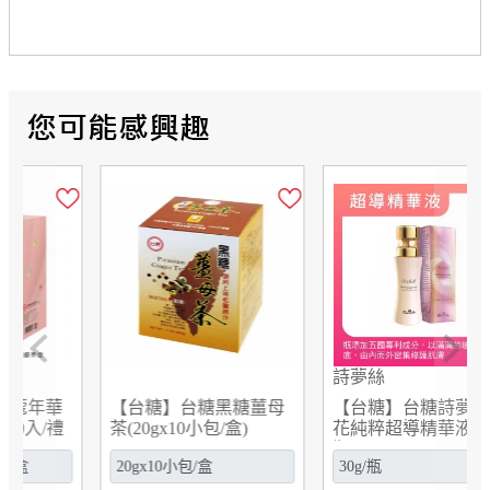
Previous
Next
詩夢絲
食品優秀賞
【台糖】台糖詩夢絲蘭
【台糖】台糖紅豆紫米
花純粹超導精華液(30g/
藜麥(25gx10小包/袋)
瓶)(6725)
(9925)