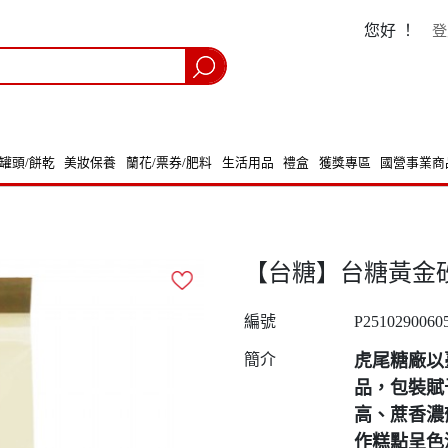
您好 ！
登
/罐頭/餅乾
美妝保養
蘭花/票券/肥料
生活用品
禮盒
獲獎專區
國營事業商
【台糖】台糖黃金砂糖(2
編號
P2510290060
簡介
虎尾糖廠以
品，包裝賦
高、蔗香濃
作糕點呈色