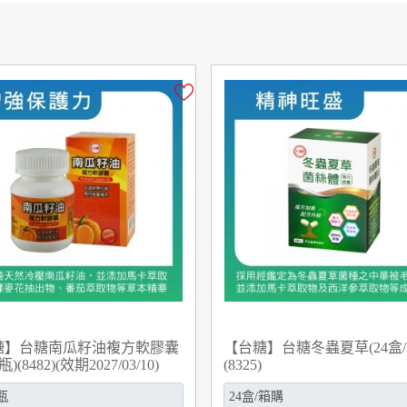
糖】台糖南瓜籽油複方軟膠囊
【台糖】台糖冬蟲夏草(24盒/
瓶)(8482)(效期2027/03/10)
(8325)