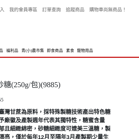
入
我的會員專區
訂單查詢
追蹤商品
購物車尚無商品！
品
福利品
青(小)農市集
即食商品
素食
寵物用品
50g/包)(9885)
55
臺灣甘蔗為原料，採特殊製糖技術產出特色糖
予廠徽及產製週年代表其獨特性，糖蜜含量
郁且細緻綿密，砂糖細緻度可媲美三溫糖，製
漂亮，僅於每年12月至隔年3月產製期少量生