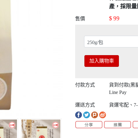
產，採限量
$
99
售價
加入購物車
付款方式
貨到付款(黑
Line Pay
運送方式
貨運宅配、7-