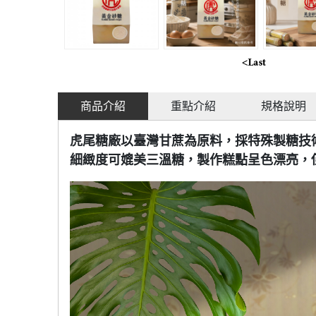
商品介紹
重點介紹
規格說明
虎尾糖廠以臺灣甘蔗為原料，採特殊製糖技
細緻度可媲美三溫糖，製作糕點呈色漂亮，