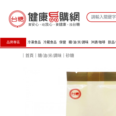
品牌專區
冷凍食品
冷藏食品
保健
糖/油/米/調味
沖調/咖啡
飲品
｜
首頁
｜
糖/油/米/調味
｜
砂糖