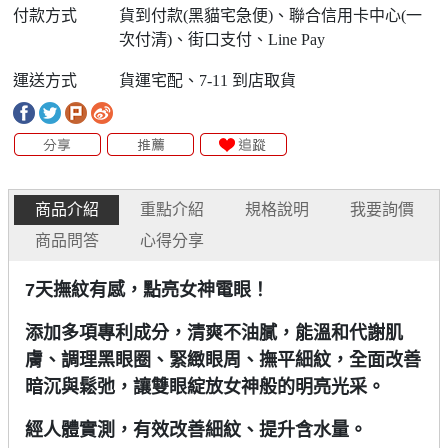
付款方式
貨到付款(黑貓宅急便)、聯合信用卡中心(一
次付清)、街口支付、Line Pay
運送方式
貨運宅配、7-11 到店取貨
商品介紹
重點介紹
規格說明
我要詢價
商品問答
心得分享
7天撫紋有感，點亮女神電眼！
添加多項專利成分，清爽不油膩，能溫和代謝肌
膚、調理黑眼圈、緊緻眼周、撫平細紋，全面改善
暗沉與鬆弛，讓雙眼綻放女神般的明亮光采。
經人體實測，有效改善細紋、提升含水量。