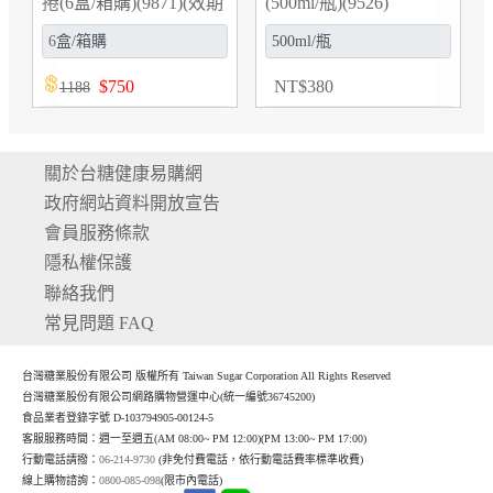
捲(6盒/箱購)(9871)(效期
(500ml/瓶)(9526)
2026/12/11)
$
750
NT
$
380
1188
關於台糖健康易購網
政府網站資料開放宣告
會員服務條款
隱私權保護
聯絡我們
常見問題 FAQ
台灣糖業股份有限公司 版權所有 Taiwan Sugar Corporation All Rights Reserved
台灣糖業股份有限公司網路購物營運中心(統一編號36745200)
食品業者登錄字號 D-103794905-00124-5
客服服務時間：週一至週五(AM 08:00~ PM 12:00)(P
M 13:00~ PM 17:00)
行動電話請撥：
06-214-9730
(非免付費電話，依行動電話費率標準收費)
線上購物諮詢：
0800-085-098
(限市內電話)