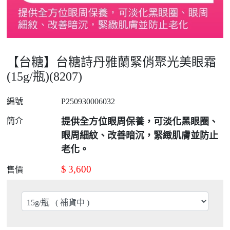
【台糖】台糖詩丹雅蘭緊俏聚光美眼霜
(15g/瓶)(8207)
編號
P250930006032
簡介
提供全方位眼周保養，可淡化黑眼圈、
眼周細紋、改善暗沉，緊緻肌膚並防止
老化。
$
3,600
售價