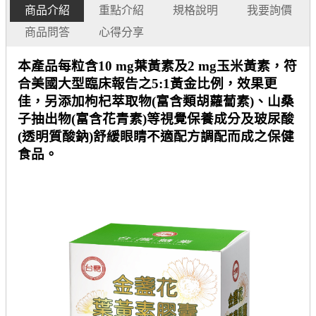
商品介紹
重點介紹
規格說明
我要詢價
商品問答
心得分享
本產品每粒含
10 mg
葉黃素及
2 mg
玉米黃素，符
合美國大型臨床報告之
5:1
黃金比例，效果更
佳，另添加枸杞萃取物
(
富含類胡蘿蔔素
)
、山桑
子抽出物
(
富含花青素
)
等視覺保養成分及玻尿酸
(
透明質酸鈉
)
舒緩眼睛不適配方調配而成之保健
食品。