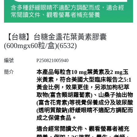
【台糖】台糖金盞花葉黃素膠囊
(600mgx60粒/盒)(6532)
編號
P250821005940
本產品每粒含
10 mg
葉黃素及
2 mg
玉
簡介
米黃素，符合美國大型臨床報告之
5:1
黃金比例，效果更佳，另添加枸杞萃
取物
(
富含類胡蘿蔔素
)
、山桑子抽出物
(
富含花青素
)
等視覺保養成分及玻尿酸
(
透明質酸鈉
)
舒緩眼睛不適配方調配而
成之保健食品。
適合經常閱讀文件、觀看螢幕者補充