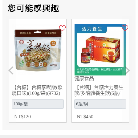
Previous
Next
健康食品
【台糖】台糖享喫飯(照
【台糖】台糖活力養生
燒口味)(100g/袋)(9732)
飲/多醣體養生飲(6瓶/
組)(846606)
NT
$
120
NT
$
450