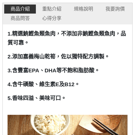
商品介紹
重點介紹
規格說明
我要詢價
商品問答
心得分享
1.精選鮪鰹魚類魚肉，不添加非鮪鰹魚類魚肉，品
質可靠。
2.添加嘉義梅山乾筍，佐以獨特配方調製。
3.含豐富EPA、DHA等不飽和脂肪酸。
4.含牛磺酸、維生素E及B12。
5.
香味四溢、美味可口。