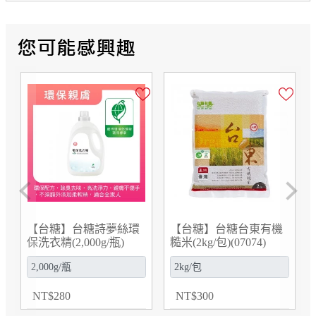
Previous
Next
【台糖】台糖香辣紅燒
【台糖】台糖富貴橄欖
鰻(100gx3罐/組)(994903)
油禮盒(特級初榨橄欖油
500ml+橄欖油500ml瓶/
禮盒)(G952627)
NT
$
185
$
690
778