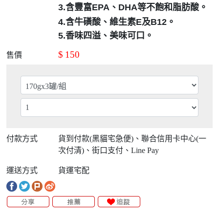
3.含豐富EPA、DHA等不飽和脂肪酸。
4.含牛磺酸、維生素E及B12。
5.
香味四溢、美味可口。
$
150
售價
付款方式
貨到付款(黑貓宅急便)、聯合信用卡中心(一
次付清)、街口支付、Line Pay
運送方式
貨運宅配