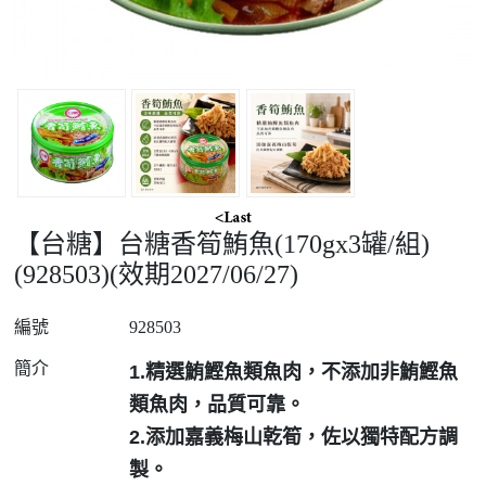
【台糖】台糖香筍鮪魚(170gx3罐/組)
(928503)(效期2027/06/27)
編號
928503
簡介
1.精選鮪鰹魚類魚肉，不添加非鮪鰹魚
類魚肉，品質可靠。
2.添加嘉義梅山乾筍，佐以獨特配方調
製。