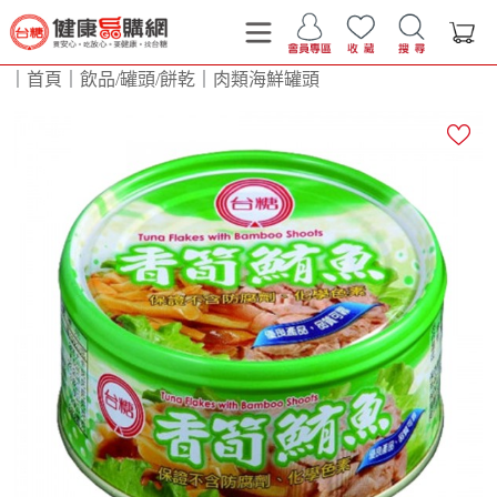
｜
首頁
｜
飲品/罐頭/餅乾
｜
肉類海鮮罐頭