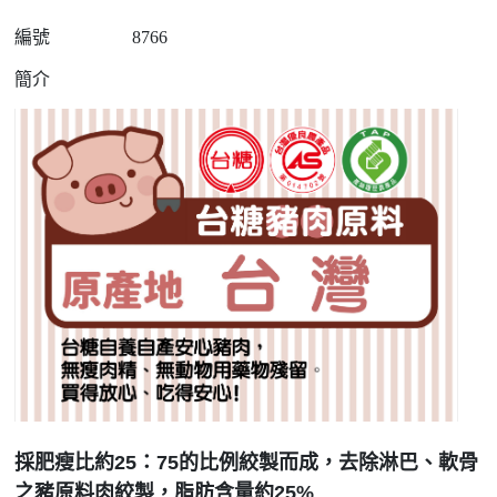
編號
8766
簡介
採肥瘦比約25：75的比例絞製而成，去除淋巴、軟骨
之豬原料肉絞製，脂肪含量約25%