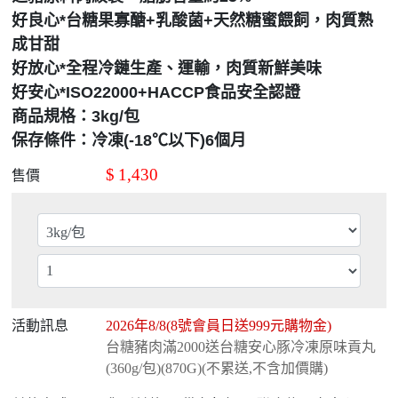
好良心*台糖果寡醣+乳酸菌+天然糖蜜餵飼，肉質熟
成甘甜
好放心*全程冷鏈生產、運輸，肉質新鮮美味
好安心*ISO22000+HACCP食品安全認證
商品規格：3kg/包
保存條件：冷凍(-18℃以下)6個月
$
1,430
售價
活動訊息
2026年8/8(8號會員日送999元購物金)
台糖豬肉滿2000送台糖安心豚冷凍原味貢丸
(360g/包)(870G)(不累送,不含加價購)