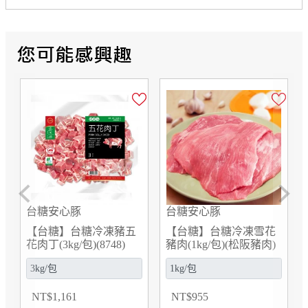
Previous
Next
台糖安心豚
台糖安心豚
豬五
【台糖】台糖冷凍雪花
【台糖】台糖冷凍後腿
8)
豬肉(1kg/包)(松阪豬肉)
豬肉絲(300g/包)(8669)
(863F)
NT
$
955
NT
$
195