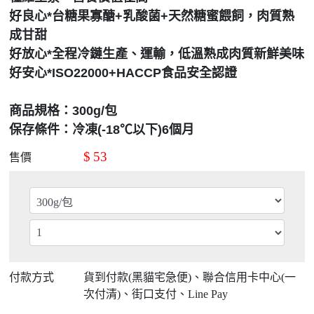
好良心*台糖果寡醣+乳酸菌+天然糖蜜餵飼，肉質熟
成甘甜
好放心*全程冷鏈生產、運輸，低溫熟成肉質新鮮美味
好安心*ISO22000+HACCP食品安全認證
商品規格：300g/包
保存條件：冷凍(-18℃以下)6個月
$
53
售價
付款方式
貨到付款(黑貓宅急便)、聯合信用卡中心(一
次付清)、街口支付、Line Pay