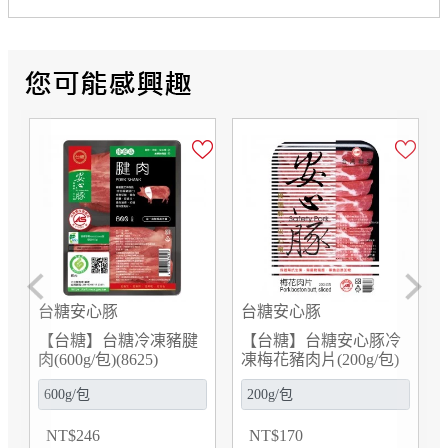
Previous
Next
心豚
台糖安心豚
台糖安心豚
】台糖安心豚冷
【台糖】台糖冷凍豬心
【台糖】台糖
片(200g/包)
(375gx2包/組)(8729)
豬絞肉(3kg/包)(
0
NT
$
262
NT
$
1,770