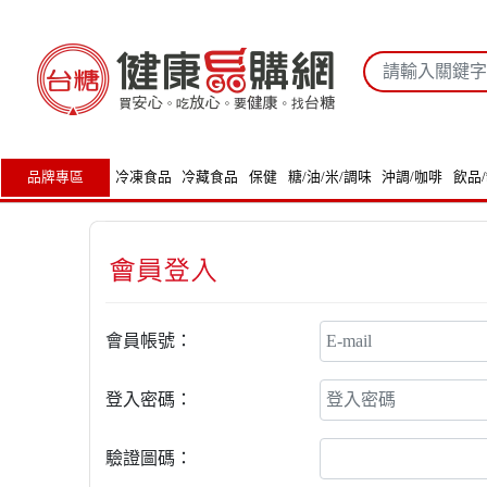
品牌專區
冷凍食品
冷藏食品
保健
糖/油/米/調味
沖調/咖啡
飲品
會員帳號：
登入密碼：
驗證圖碼：