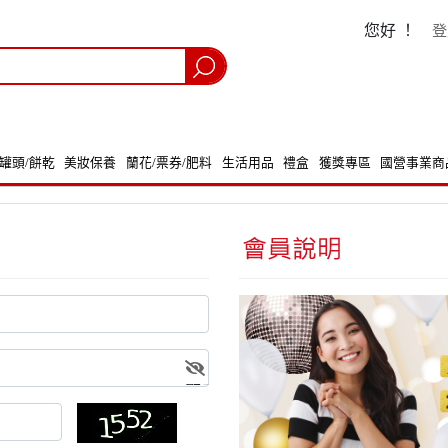
您好 ！
登
/罐頭/餅乾
美妝保養
蘭花/票券/肥料
生活用品
禮盒
獲獎專區
國營事業商
顯示密碼