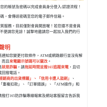
入您的帳號及密碼以完成會員身分登入/認證流程！
密碼，會傳送密碼至您的電子郵件信箱。
及優質服務，目前僅對會員開放喔！若您還不是會員
不便請您見諒！誠摯地邀請您一起加入我們的行
聲明
話通知您變更付款條件，ATM或網路銀行並沒有解
，而且
來電顯示號碼可以竄改
。
話
就是詐騙
，請
拖延時間並撥165追蹤來電
，且切
或回撥電話。
經銷商的出貨標籤」、「信用卡遭人盜刷」
、
「重複扣款」、「訂單錯誤」、「ATM操作」和
撥打165防詐騙專線報案及網站客服留言告訴我