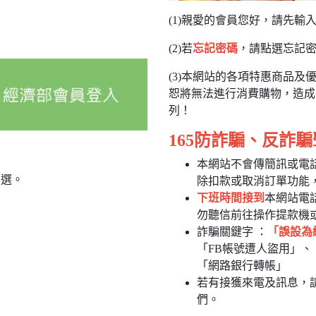
(1)親愛的會員您好，請先輸
(2)若
忘記密碼
，請點選忘記
(3)本網站的各項特惠商品
恕將無法進行消費購物，造成
列！
165防詐騙、反詐騙
本網站不會傳簡訊或電
勾選。
除扣款或取消訂單功能
下班時間接到
本網站電
勿聽信前往操作提款機
詐騙關鍵字 ：
「誤設為
「FB帳號遭人盜用」、
「網路銀行轉帳」
若有接獲來電及訊息，請
們。