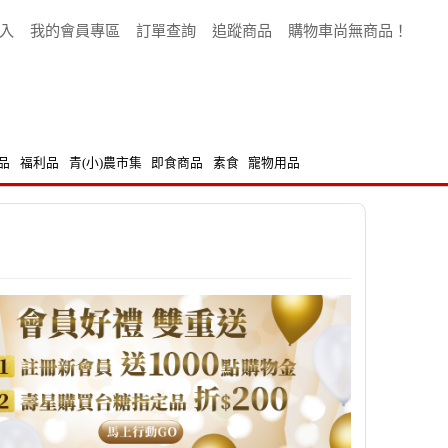
入
我的會員專區
訂單查詢
追蹤商品
購物車尚無商品！
品
福利品
青(小)農市集
即食商品
素食
寵物用品