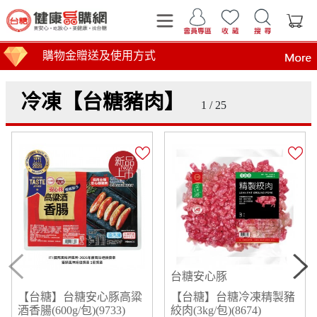
購物金贈送及使用方式
冷凍【台糖豬肉】
1 / 25
運費計算標準
商品到貨時間說明
台糖產品這裡買 健康美味帶回家
買安心 吃放心 要健康 找台糖
台糖產品 食在安心 查驗報告在這裡
全臺第1家最環保國營企業！榮獲行政院環境部網購包
台糖安心豚
【台糖】台糖安心豚高粱
【台糖】台糖冷凍精製豬
酒香腸(600g/包)(9733)
絞肉(3kg/包)(8674)