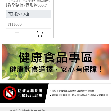
【台糖】台糖安心豚滷豬
腳(全豬輪)(固形物500g/
盒)(977301)
NT
$
580