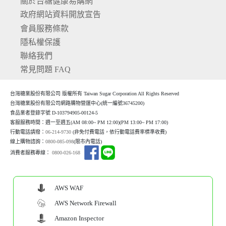
關於台糖健康易購網
政府網站資料開放宣告
會員服務條款
隱私權保護
聯絡我們
常見問題 FAQ
台灣糖業股份有限公司 版權所有 Taiwan Sugar Corporation All Rights Reserved
台灣糖業股份有限公司網路購物營運中心(統一編號36745200)
食品業者登錄字號 D-103794905-00124-5
客服服務時間：週一至週五(AM 08:00~ PM 12:00)(P
M 13:00~ PM 17:00)
行動電話請撥：
06-214-9730
(非免付費電話，依行動電話費率標準收費)
線上購物諮詢：
0800-085-098
(限市內電話)
消費者服務專線：
0800-026-168
AWS WAF
AWS Network Firewall
Amazon Inspector