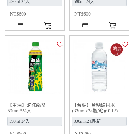
NT
$
600
NT
$
600
【生活】泡沫綠茶
【台糖】台糖礦泉水
590ml*24入
(330mlx24瓶/箱)(9112)
NT
$
600
NT
$
280