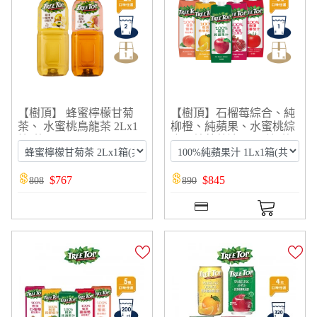
【樹頂】 蜂蜜檸檬甘菊
【樹頂】石榴莓綜合、純
茶、 水蜜桃鳥龍茶 2Lx1
柳橙、純蘋果、水蜜桃綜
箱(共8入)
合、純蕃茄汁 1Lx1箱(共
10入)
$
767
$
845
808
890