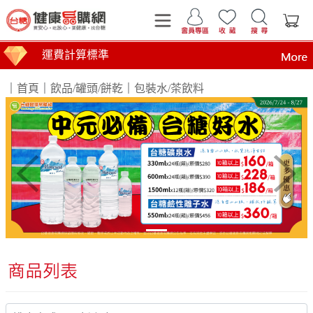
運費計算標準
｜
首頁
｜
飲品/罐頭/餅乾
｜
包裝水/茶飲料
購物金贈送及使用方式
Previous
Next
商品到貨時間說明
台糖產品這裡買 健康美味帶回家
買安心 吃放心 要健康 找台糖
台糖產品 食在安心 查驗報告在這裡
全臺第1家最環保國營企業！榮獲行政院環境部網購包