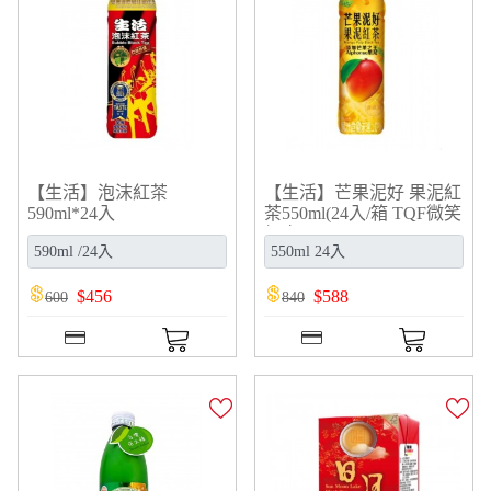
【生活】泡沫紅茶
【生活】芒果泥好 果泥紅
590ml*24入
茶550ml(24入/箱 TQF微笑
標章)
$
456
$
588
600
840