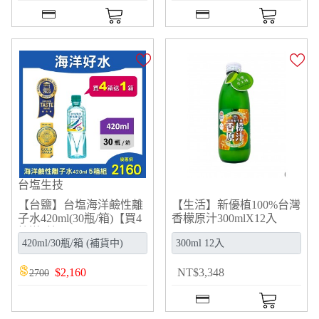
台塩生技
【台鹽】台塩海洋鹼性離
【生活】新優植100%台灣
子水420ml(30瓶/箱)【買4
香檬原汁300mlX12入
箱送1箱】
$
2,160
NT
$
3,348
2700