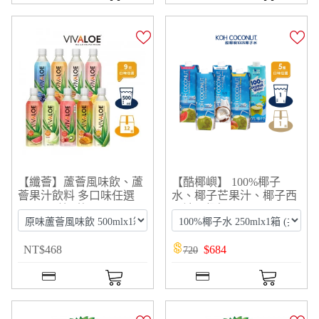
【纖薈】蘆薈風味飲、蘆
【酷椰嶼】 100%椰子
薈果汁飲料 多口味任選
水、椰子芒果汁、椰子西
500mlx1箱 (共24入)
瓜汁、椰奶
NT
$
468
$
684
720