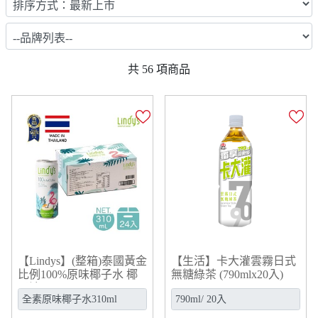
共
56
項商品
【Lindys】(整箱)泰國黃金
【生活】卡大灌雲霧日式
比例100%原味椰子水 椰
無糖綠茶 (790mlx20入)
子汁 (310ml*24)