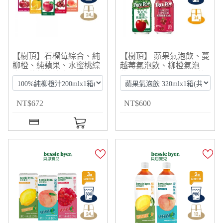
【樹頂】石榴莓綜合、純
【樹頂】 蘋果氣泡飲、蔓
柳橙、純蘋果、水蜜桃綜
越莓氣泡飲、柳橙氣泡
合、蔓越莓綜合果汁
飲、純蘋果汁 320mlx1箱
200mlx1箱(共24入)
(共24入)
NT
$
672
NT
$
600