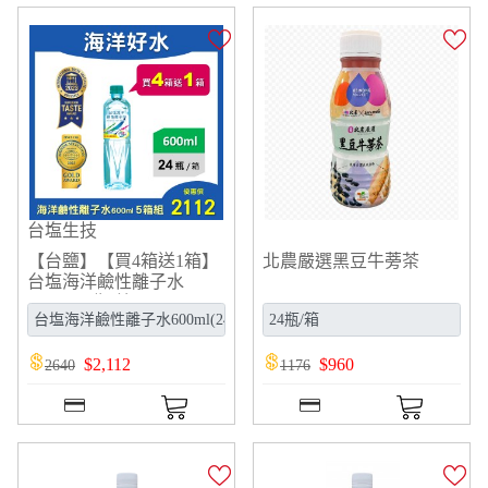
台塩生技
【台鹽】【買4箱送1箱】
北農嚴選黑豆牛蒡茶
台塩海洋鹼性離子水
600ml(24瓶/箱)
$
2,112
$
960
2640
1176