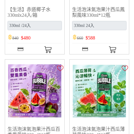
【生活】赤道椰子水
生活泡沫氣泡果汁西瓜鳳
330mlx24入/箱
梨風味330ml*12瓶
$
480
$
588
840
660
生活泡沫氣泡果汁西瓜百
生活泡沫氣泡果汁西瓜薄