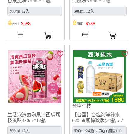
香果風味330ml*12瓶
荷風味330ml*12瓶
$
588
$
588
660
660
台塩生技
生活泡沫氣泡果汁西瓜荔
【台鹽】台塩海洋純水
枝風味330ml*12瓶
620ml(無標籤版)24瓶 x 7
箱組