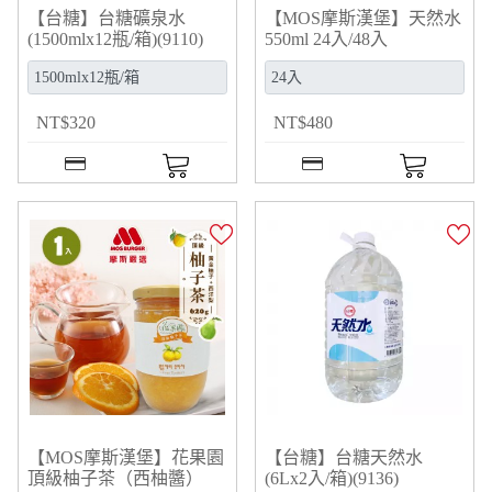
【台糖】台糖礦泉水
【MOS摩斯漢堡】天然水
(1500mlx12瓶/箱)(9110)
550ml 24入/48入
NT
$
320
NT
$
480
【MOS摩斯漢堡】花果園
【台糖】台糖天然水
頂級柚子茶（西柚醬）
(6Lx2入/箱)(9136)