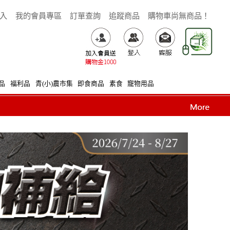
入
我的會員專區
訂單查詢
追蹤商品
購物車尚無商品！
品
福利品
青(小)農市集
即食商品
素食
寵物用品