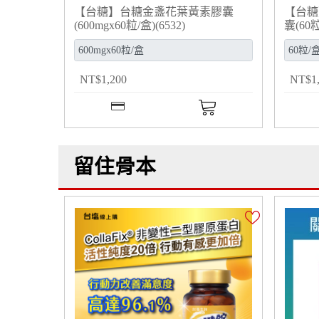
【台糖】台糖金盞花葉黃素膠囊
【台糖
(600mgx60粒/盒)(6532)
囊(60粒
NT
$
1,200
NT
$
1
留住骨本