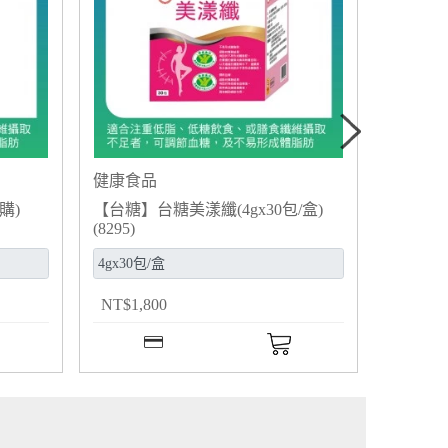
健康食品
購)
【台糖】台糖美漾纖(4gx30包/盒)
(8295)
NT
$
1,800