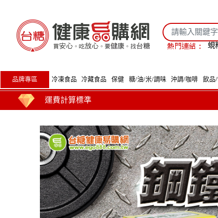
蜆
品牌專區
冷凍食品
冷藏食品
保健
糖/油/米/調味
沖調/咖啡
飲品
運費計算標準
購物金贈送及使用方式
商品到貨時間說明
台糖產品這裡買 健康美味帶回家
買安心 吃放心 要健康 找台糖
台糖產品 食在安心 查驗報告在這裡
全臺第1家最環保國營企業！榮獲行政院環境部網