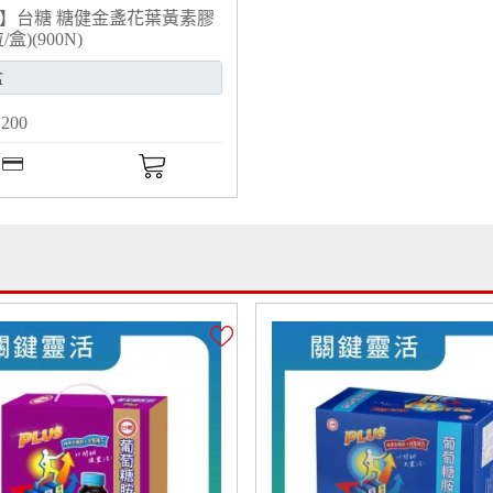
】台糖 糖健金盞花葉黃素膠
/盒)(900N)
,200