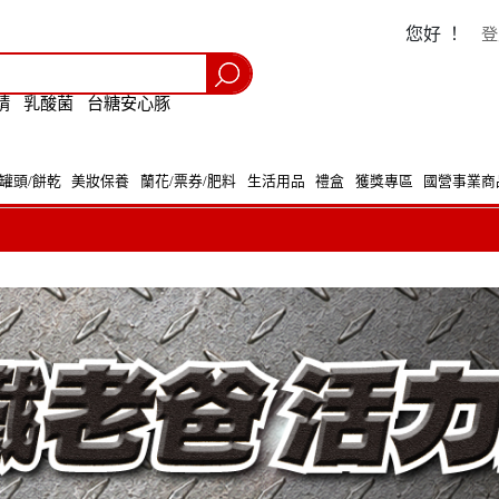
您好 ！
登
精
乳酸菌
台糖安心豚
/罐頭/餅乾
美妝保養
蘭花/票券/肥料
生活用品
禮盒
獲獎專區
國營事業商
購包裝減量標章