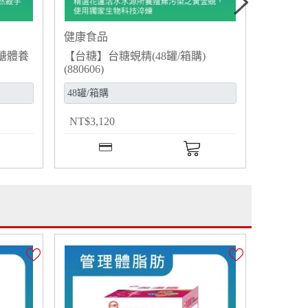
健康食品
醣體養
【台糖】台糖蜆精(48罐/箱購)
(880606)
NT
$
3,120