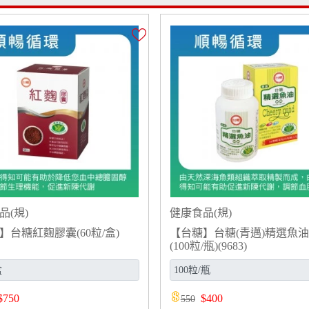
品(規)
健康食品(規)
】台糖紅麴膠囊(60粒/盒)
【台糖】台糖(青邁)精選魚
(100粒/瓶)(9683)
$
750
$
400
550