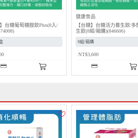
健康食品
】台糖葡萄糖胺飲Plus(8入/
【台糖】台糖活力養生飲/多
74008)
生飲(8組/箱購)(846606)
00
NT
$
3,600