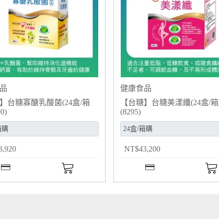
品
健康食品
】台糖寡醣乳酸菌(24盒/箱
【台糖】台糖美漾纖(24盒/箱
0)
(8295)
3,920
NT
$
43,200