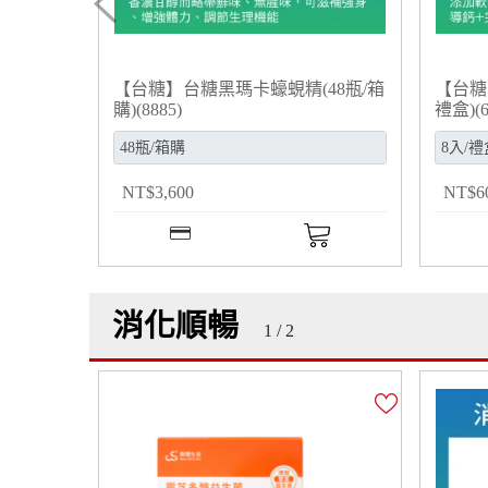
【台糖】台糖黑瑪卡蠔蜆精(48瓶/箱
【台糖
購)(8885)
禮盒)(6
NT
$
3,600
NT
$
6
消化順暢
1 / 2