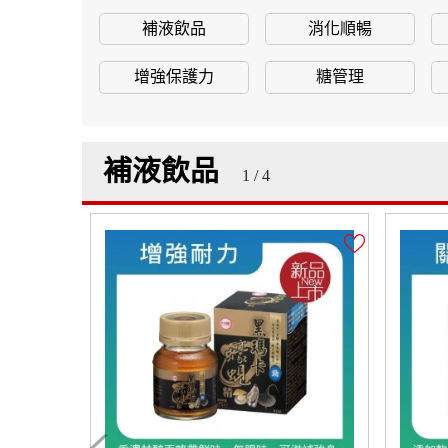
補液飲品
消化順暢
增強保護力
糖管理
補液飲品
1 / 4