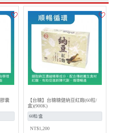
油膠囊
【台糖】台糖糖健納豆紅麴(60粒/
盒)(900K)
NT
$
1,200