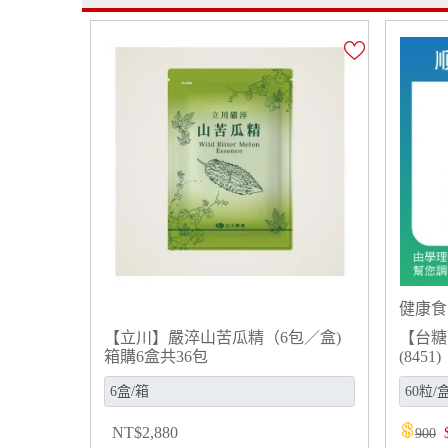
健康食
【立川】嚴淬山苦瓜精（6包／盒)
【台糖
箱購6盒共36包
(8451)
NT
$
2,880
900