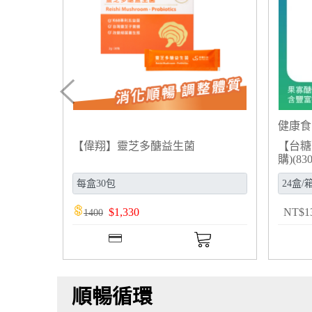
健康食
【偉翔】靈芝多醣益生菌
【台糖
購)(830
$
1,330
NT
$
1
1400
順暢循環