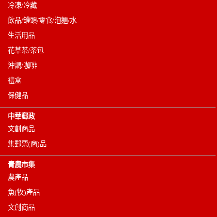
冷凍/冷藏
飲品/罐頭/零食/泡麵/水
生活用品
花草茶/茶包
沖調/咖啡
禮盒
保健品
中華郵政
文創商品
集郵票(商)品
青農市集
農產品
魚(牧)產品
文創商品