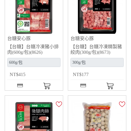
台糖安心豚
台糖安心豚
【台糖】台糖冷凍豬小排
【台糖】台糖冷凍精製豬
肉(600g/包)(8626)
絞肉(300g/包)(8673)
NT
$
415
NT
$
177