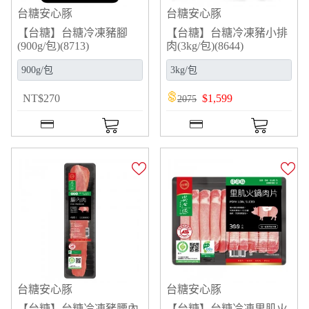
台糖安心豚
台糖安心豚
【台糖】台糖冷凍豬腳
【台糖】台糖冷凍豬小排
(900g/包)(8713)
肉(3kg/包)(8644)
NT
$
270
$
1,599
2075
台糖安心豚
台糖安心豚
【台糖】台糖冷凍豬腰內
【台糖】台糖冷凍里肌火