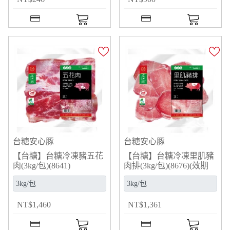
台糖安心豚
台糖安心豚
【台糖】台糖冷凍豬五花
【台糖】台糖冷凍里肌豬
肉(3kg/包)(8641)
肉排(3kg/包)(8676)(效期
2026/10/15)
NT
$
1,460
NT
$
1,361