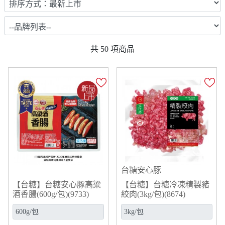
共
50
項商品
台糖安心豚
【台糖】台糖安心豚高粱
【台糖】台糖冷凍精製豬
酒香腸(600g/包)(9733)
絞肉(3kg/包)(8674)