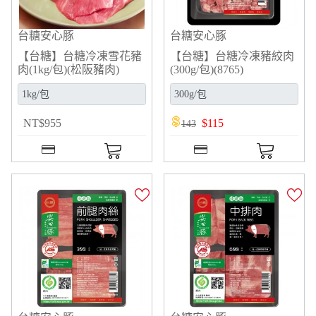
台糖安心豚
台糖安心豚
【台糖】台糖冷凍雪花豬
【台糖】台糖冷凍豬絞肉
肉(1kg/包)(松阪豬肉)
(300g/包)(8765)
(863F)
NT
$
955
$
115
143