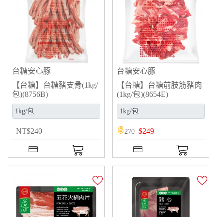
台糖安心豚
台糖安心豚
【台糖】台糖豬支骨(1kg/
【台糖】台糖前肢筋豬肉
包)(8756B)
(1kg/包)(8654E)
NT
$
240
$
249
270