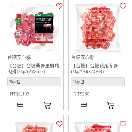
台糖安心豚
台糖安心豚
【台糖】台糖帶骨里肌豬
【台糖】台糖豬尾冬骨
肉排(3kg/包)(8677)
(1kg/包)(874HB)
NT
$
1,197
NT
$
250