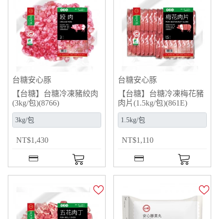
台糖安心豚
台糖安心豚
【台糖】台糖冷凍豬絞肉
【台糖】台糖冷凍梅花豬
(3kg/包)(8766)
肉片(1.5kg/包)(861E)
NT
$
1,430
NT
$
1,110