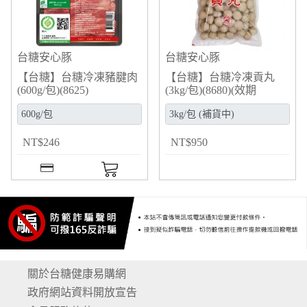
台糖安心豚
台糖安心豚
【台糖】台糖冷凍豬腱肉
【台糖】台糖冷凍貢丸
(600g/包)(8625)
(3kg/包)(8680)(效期
2026/09/10)
NT
$
246
NT
$
950
關於台糖健康易購網
政府網站資料開放宣告