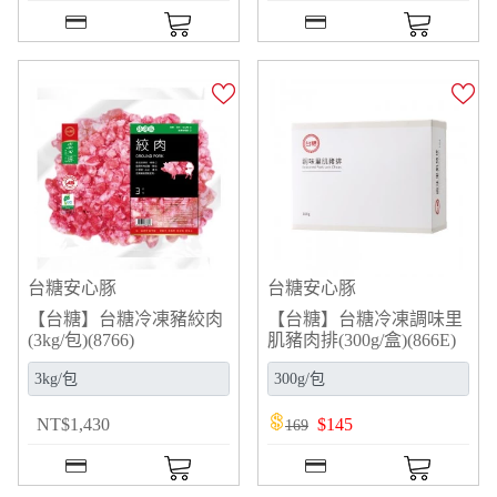
台糖安心豚
台糖安心豚
【台糖】台糖冷凍豬絞肉
【台糖】台糖冷凍調味里
(3kg/包)(8766)
肌豬肉排(300g/盒)(866E)
NT
$
1,430
$
145
169