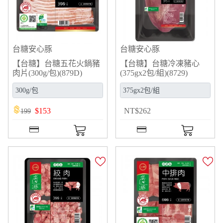
台糖安心豚
台糖安心豚
【台糖】台糖五花火鍋豬
【台糖】台糖冷凍豬心
肉片(300g/包)(879D)
(375gx2包/組)(8729)
$
153
NT
$
262
199