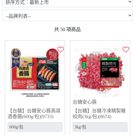
共
50
項商品
台糖安心豚
【台糖】台糖安心豚高粱
【台糖】台糖冷凍精製豬
酒香腸(600g/包)(9733)
絞肉(3kg/包)(8674)