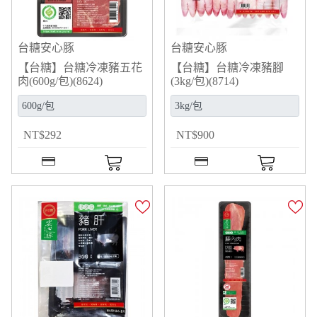
台糖安心豚
台糖安心豚
【台糖】台糖冷凍豬五花
【台糖】台糖冷凍豬腳
肉(600g/包)(8624)
(3kg/包)(8714)
NT
$
292
NT
$
900