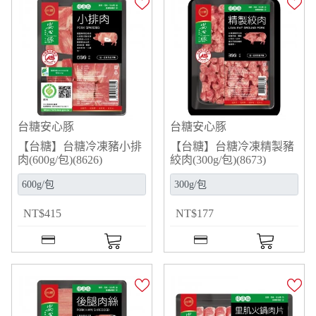
台糖安心豚
台糖安心豚
【台糖】台糖冷凍豬小排
【台糖】台糖冷凍精製豬
肉(600g/包)(8626)
絞肉(300g/包)(8673)
NT
$
415
NT
$
177