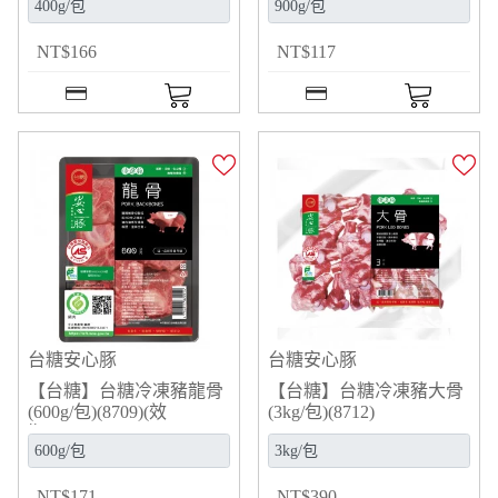
NT
$
166
NT
$
117
台糖安心豚
台糖安心豚
【台糖】台糖冷凍豬龍骨
【台糖】台糖冷凍豬大骨
(600g/包)(8709)(效
(3kg/包)(8712)
期:2026/11/30)
NT
$
171
NT
$
390