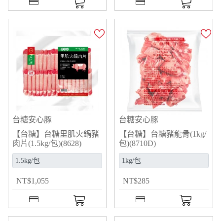
台糖安心豚
台糖安心豚
【台糖】台糖里肌火鍋豬
【台糖】台糖豬龍骨(1kg/
肉片(1.5kg/包)(8628)
包)(8710D)
NT
$
1,055
NT
$
285