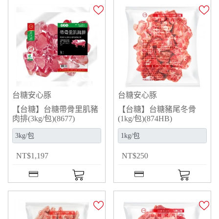
台糖安心豚
台糖安心豚
【台糖】台糖帶骨里肌豬
【台糖】台糖豬尾冬骨
肉排(3kg/包)(8677)
(1kg/包)(874HB)
NT
$
1,197
NT
$
250